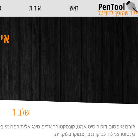
PenTool
ראשי
אודות
ג
ציור שהופך לדיגיטל
איך
שלב 1
לורם איפסום דולור סיט אמט, קונסקטורר אדיפיסינג אלית לפרומי ב
מנסוטו צמלח לביקו ננבי, צמוקו בלוקריה.