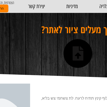
הצטרפות, והע
לריה
מדיניות
יצירת קשר
הר
 מעלים ציור לאתר?
לוף קינץ תתיח לרעח. לת צשחמי צש בליא,