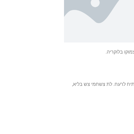
מוקו בלוקריה.
תתיח לרעח. לת צשחמי צש בליא,