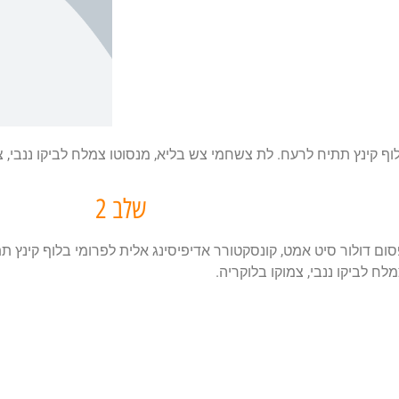
וף קינץ תתיח לרעח. לת צשחמי צש בליא, מנסוטו צמלח לביקו ננבי, צ
שלב 2
סום דולור סיט אמט, קונסקטורר אדיפיסינג אלית לפרומי בלוף קינץ 
לח לביקו ננבי, צמוקו בלוקריה.